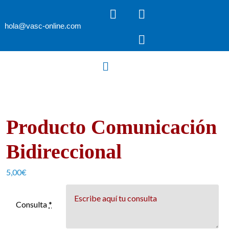
hola@vasc-online.com
Producto Comunicación
Bidireccional
5,00
€
Consulta
*