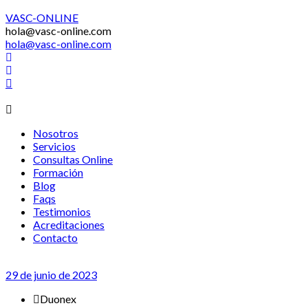
VASC-ONLINE
hola@vasc-online.com
hola@vasc-online.com
Menú
Nosotros
Servicios
Consultas Online
Formación
Blog
Faqs
Testimonios
Acreditaciones
Contacto
29 de junio de 2023
Duonex