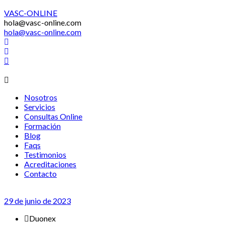
VASC-ONLINE
hola@vasc-online.com
hola@vasc-online.com
Menú
Nosotros
Servicios
Consultas Online
Formación
Blog
Faqs
Testimonios
Acreditaciones
Contacto
29 de junio de 2023
Duonex