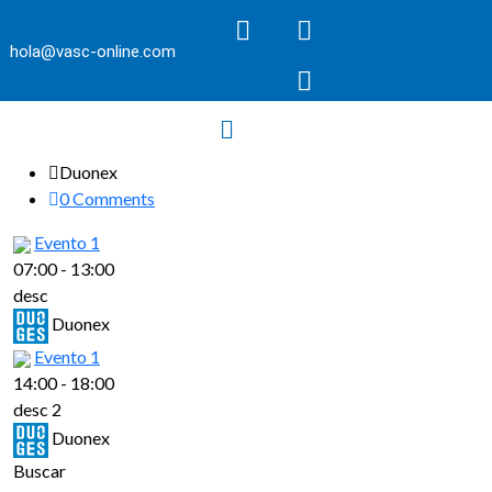
hola@vasc-online.com
Duonex
0 Comments
Evento 1
07:00
-
13:00
desc
Duonex
Evento 1
14:00
-
18:00
desc 2
Duonex
Buscar