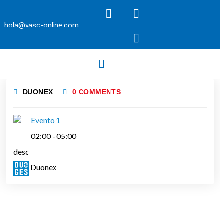
hola@vasc-online.com
DUONEX
0 COMMENTS
Evento 1
02:00
-
05:00
desc
Duonex